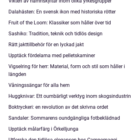
Vikten av namnskyltar inom olika yrkesgrupper
Dalahästen: En svensk ikon med historiska rötter
Fruit of the Loom: Klassiker som håller över tid
Sashiko: Tradition, teknik och tidlös design
Rätt jakttillbehör för en lyckad jakt
Upptäck fördelarna med pelletskaminer
Vigselring för herr: Material, form och stil som håller i
längden
Våningssängar för alla hem
Huggknivar: Ett oumbärligt verktyg inom skogsindustrin
Boktryckeri: en revolution av det skrivna ordet
Sandaler: Sommarens oundgängliga fotbeklädnad
Upptäck målarfärg i Örkelljunga
Utforska den tidlösa elegansen hos Campomaggi-