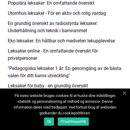
Populära leksaker: En omfattande översikt
Utomhus leksaker - För en aktiv och rolig vardag
En grundlig översikt av radiostyrda leksaker:
Underhållning och teknik i barnrummet
Eko leksaker: En hållbar och medveten lekupplevelse
Leksaker online - En omfattande översikt för
privatpersoner
"Pedagogiska leksaker 1 år: En genomgång av de bästa
valen för ditt barns utveckling"
Leksaker för baby - en grundlig översikt
Leksaker till 1-åringar är viktiga för deras utveckling och
På vores website bruges cookies til at huske dine indstillinger,
statistik og personalisering af indhold og annoncer. Denne
stimulering
information deles med tredjepart. Ved fortsat brug af websiden
Barnkläder för pojkar: En grundlig översikt
godkender du cookiepolitikken.
Ok
Privatlivspolitik
"Coola barnkläder tjej" - Den Ultimata Guiden för