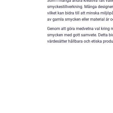
Som i många andra kreativa fält växer
smyckestillverkning. Många designers
vilket kan bidra till att minska milj
av gamla smycken eller material är oc
Genom att göra medvetna val kring ma
smycken med gott samvete. Detta bidra
värdesätter hållbara och etiska produ