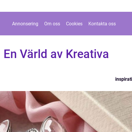
Annonsering
Om oss
Cookies
Kontakta oss
En Värld av Kreativa
inspirat