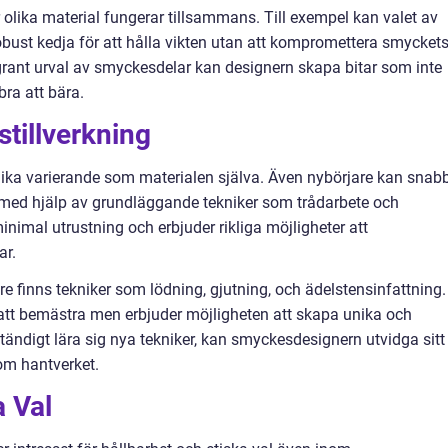
lika material fungerar tillsammans. Till exempel kan valet av
obust kedja för att hålla vikten utan att kompromettera smycket
rant urval av smyckesdelar kan designern skapa bitar som inte
ra att bära.
tillverkning
lika varierande som materialen själva. Även nybörjare kan snab
 med hjälp av grundläggande tekniker som trådarbete och
nimal utrustning och erbjuder rikliga möjligheter att
ar.
e finns tekniker som lödning, gjutning, och ädelstensinfattning.
 att bemästra men erbjuder möjligheten att skapa unika och
ändigt lära sig nya tekniker, kan smyckesdesignern utvidga sitt
nom hantverket.
a Val