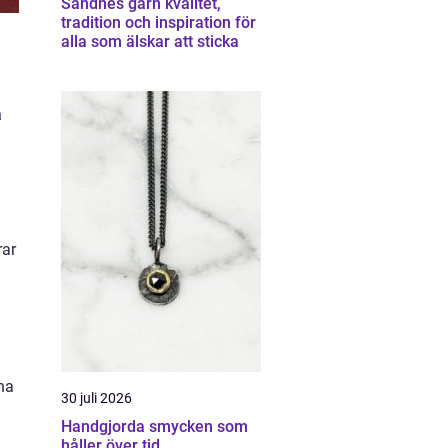
Sandnes garn kvalitet,
tradition och inspiration för
alla som älskar att sticka
a
rar
nna
30 juli 2026
Handgjorda smycken som
håller över tid