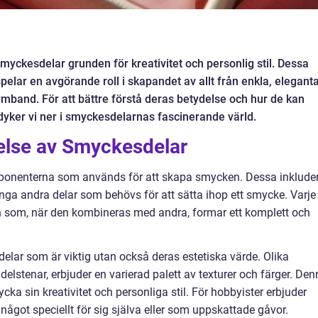
smyckesdelar grunden för kreativitet och personlig stil. Dessa
elar en avgörande roll i skapandet av allt från enkla, elegant
rmband. För att bättre förstå deras betydelse och hur de kan
dyker vi ner i smyckesdelarnas fascinerande värld.
delse av Smyckesdelar
mponenterna som används för att skapa smycken. Dessa inklude
många andra delar som behövs för att sätta ihop ett smycke. Varje
som, när den kombineras med andra, formar ett komplett och
delar som är viktig utan också deras estetiska värde. Olika
ädelstenar, erbjuder en varierad palett av texturer och färger. De
ycka sin kreativitet och personliga stil. För hobbyister erbjuder
ågot speciellt för sig själva eller som uppskattade gåvor.