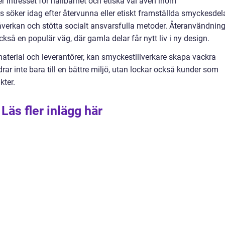
 intresset för hållbarhet och etiska val även inom
 söker idag efter återvunna eller etiskt framställda smyckesdela
öpåverkan och stötta socialt ansvarsfulla metoder. Återanvändnin
kså en populär väg, där gamla delar får nytt liv i ny design.
terial och leverantörer, kan smyckestillverkare skapa vackra
r inte bara till en bättre miljö, utan lockar också kunder som
kter.
Läs fler inlägg här