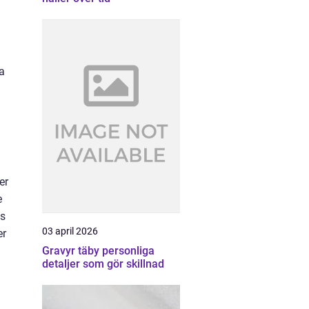
ra
er
e
es
03 april 2026
er
Gravyr täby personliga
detaljer som gör skillnad