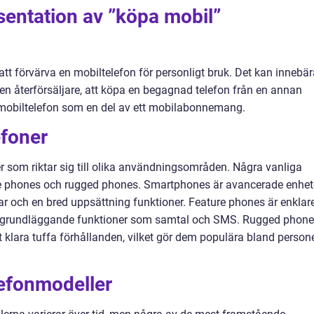
sentation av ”köpa mobil”
att förvärva en mobiltelefon för personligt bruk. Det kan innebä
 en återförsäljare, att köpa en begagnad telefon från en annan
en mobiltelefon som en del av ett mobilabonnemang.
efoner
er som riktar sig till olika användningsområden. Några vanliga
re phones och rugged phones. Smartphones är avancerade enhet
ar och en bred uppsättning funktioner. Feature phones är enklar
er grundläggande funktioner som samtal och SMS. Rugged phon
t klara tuffa förhållanden, vilket gör dem populära bland person
lefonmodeller