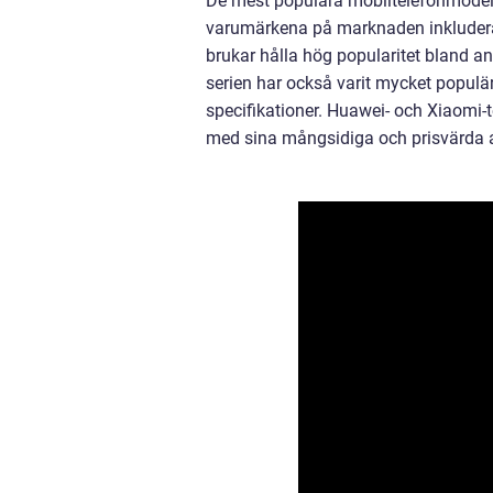
De mest populära mobiltelefonmodell
varumärkena på marknaden inkludera
brukar hålla hög popularitet bland 
serien har också varit mycket popul
specifikationer. Huawei- och Xiaomi-t
med sina mångsidiga och prisvärda al