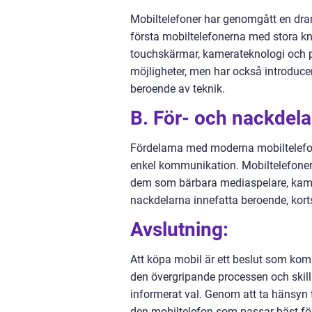
Mobiltelefoner har genomgått en dram
första mobiltelefonerna med stora kn
touchskärmar, kamerateknologi och p
möjligheter, men har också introducer
beroende av teknik.
B. För- och nackdela
Fördelarna med moderna mobiltelefone
enkel kommunikation. Mobiltelefoner
dem som bärbara mediaspelare, kamer
nackdelarna innefatta beroende, korts
Avslutning:
Att köpa mobil är ett beslut som kom
den övergripande processen och skill
informerat val. Genom att ta hänsyn 
den mobiltelefon som passar bäst för