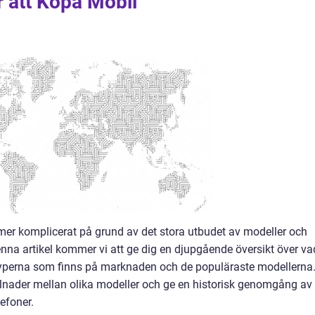
ör att Köpa Mobil
ltmer komplicerat på grund av det stora utbudet av modeller och
denna artikel kommer vi att ge dig en djupgående översikt över va
 typerna som finns på marknaden och de populäraste modellerna.
llnader mellan olika modeller och ge en historisk genomgång av
efoner.