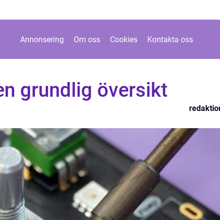
Annonsering
Om oss
Cookies
Kontakta oss
n grundlig översikt
redaktio