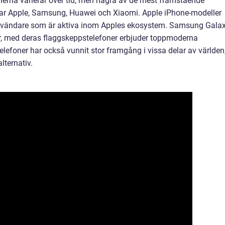
erna varierar över tid, men några av de mest framstående
r Apple, Samsung, Huawei och Xiaomi. Apple iPhone-modeller
användare som är aktiva inom Apples ekosystem. Samsung Galax
är, med deras flaggskeppstelefoner erbjuder toppmoderna
elefoner har också vunnit stor framgång i vissa delar av världen
ternativ.