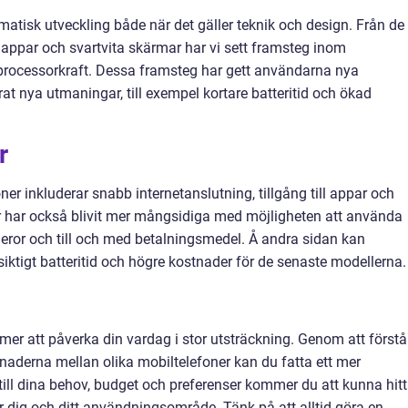
atisk utveckling både när det gäller teknik och design. Från de
appar och svartvita skärmar har vi sett framsteg inom
rocessorkraft. Dessa framsteg har gett användarna nya
at nya utmaningar, till exempel kortare batteritid och ökad
r
r inkluderar snabb internetanslutning, tillgång till appar och
 har också blivit mer mångsidiga med möjligheten att använda
or och till och med betalningsmedel. Å andra sidan kan
iktigt batteritid och högre kostnader för de senaste modellerna.
mer att påverka din vardag i stor utsträckning. Genom att förstå
naderna mellan olika mobiltelefoner kan du fatta ett mer
till dina behov, budget och preferenser kommer du att kunna hit
 dig och ditt användningsområde. Tänk på att alltid göra en