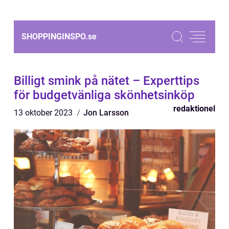
SHOPPINGINSPO.
se
Billigt smink på nätet – Experttips
för budgetvänliga skönhetsinköp
redaktionel
13 oktober 2023
Jon Larsson