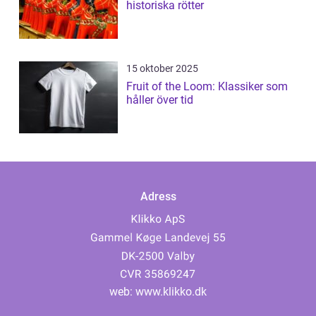
historiska rötter
15 oktober 2025
Fruit of the Loom: Klassiker som
håller över tid
Adress
web:
www.klikko.dk