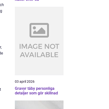
och
ag
d
r,
de
03 april 2026
Gravyr täby personliga
t
detaljer som gör skillnad