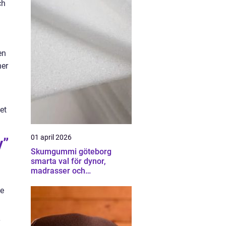
ch
en
ner
et
01 april 2026
y”
Skumgummi göteborg
smarta val för dynor,
madrasser och
möbelstoppning
de