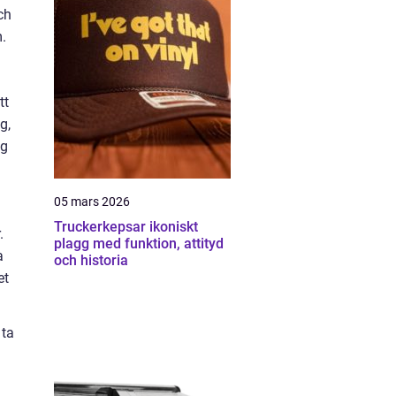
ch
m.
tt
g,
ng
05 mars 2026
Truckerkepsar ikoniskt
.
plagg med funktion, attityd
a
och historia
et
 ta