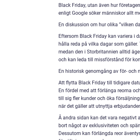
Black Friday, utan även hur företagen a
enligt Google söker människor allt mer
En diskussion om hur olika ”vilken dag
Eftersom Black Friday kan variera i d
hålla reda på vilka dagar som gäller. 
medan den i Storbritannien alltid äge
och kan leda till missförstånd för k
En historisk genomgång av för- och n
Att flytta Black Friday till tidigare d
En fördel med att förlänga reorna och
till sig fler kunder och öka försäljni
när det gäller att utnyttja erbjudande
Å andra sidan kan det vara negativt a
bort något av exklusiviteten och sp
Dessutom kan förlängda reor äventyr