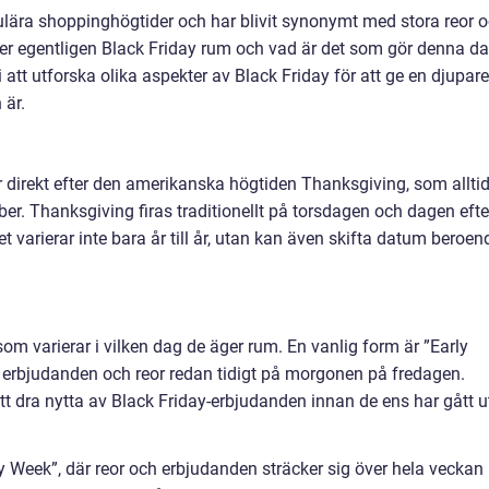
ulära shoppinghögtider och har blivit synonymt med stora reor 
er egentligen Black Friday rum och vad är det som gör denna d
 att utforska olika aspekter av Black Friday för att ge en djupare
 är.
direkt efter den amerikanska högtiden Thanksgiving, som allti
ber. Thanksgiving firas traditionellt på torsdagen och dagen efte
et varierar inte bara år till år, utan kan även skifta datum beroen
som varierar i vilken dag de äger rum. En vanlig form är ”Early
na erbjudanden och reor redan tidigt på morgonen på fredagen.
t dra nytta av Black Friday-erbjudanden innan de ens har gått u
y Week”, där reor och erbjudanden sträcker sig över hela veckan