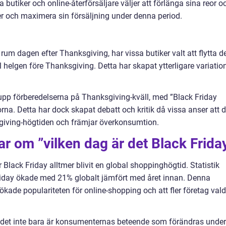
 butiker och online-återförsäljare väljer att förlänga sina reor o
under och maximera sin försäljning under denna period.
rum dagen efter Thanksgiving, har vissa butiker valt att flytta d
till helgen före Thanksgiving. Detta har skapat ytterligare variatio
 upp förberedelserna på Thanksgiving-kväll, med ”Black Friday
rna. Detta har dock skapat debatt och kritik då vissa anser att d
ksgiving-högtiden och främjar överkonsumtion.
ar om ”vilken dag är det Black Frida
 Black Friday alltmer blivit en global shoppinghögtid. Statistik
Friday ökade med 21% globalt jämfört med året innan. Denna
en ökade populariteten för online-shopping och att fler företag val
tt det inte bara är konsumenternas beteende som förändras under