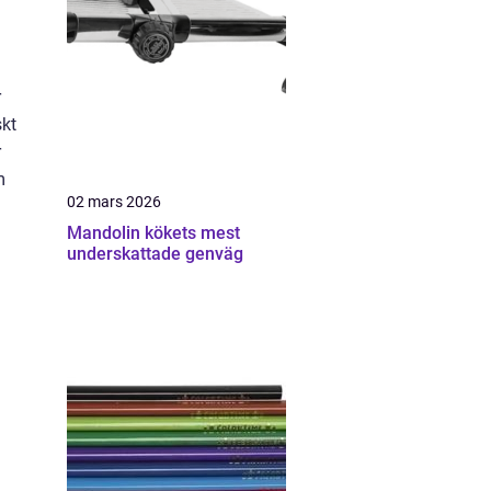
r
skt
r
m
02 mars 2026
Mandolin kökets mest
underskattade genväg