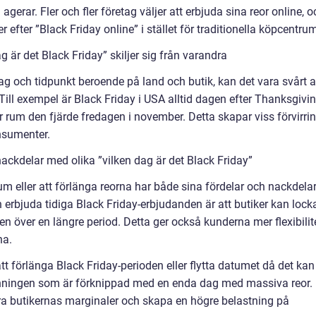
gerar. Fler och fler företag väljer att erbjuda sina reor online, o
 efter ”Black Friday online” i stället för traditionella köpcentru
 är det Black Friday” skiljer sig från varandra
ag och tidpunkt beroende på land och butik, kan det vara svårt a
Till exempel är Black Friday i USA alltid dagen efter Thanksgivin
r rum den fjärde fredagen i november. Detta skapar viss förvirri
onsumenter.
ackdelar med olika ”vilken dag är det Black Friday”
atum eller att förlänga reorna har både sina fördelar och nackdelar
 erbjuda tidiga Black Friday-erbjudanden är att butiker kan lock
ngen över en längre period. Detta ger också kunderna mer flexibilit
na.
tt förlänga Black Friday-perioden eller flytta datumet då det kan
änningen som är förknippad med en enda dag med massiva reor.
a butikernas marginaler och skapa en högre belastning på