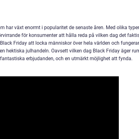
m har växt enormt i popularitet de senaste åren. Med olika type
virrande för konsumenter att hålla reda på vilken dag det fakti
er Black Friday att locka människor över hela världen och fungera
den hektiska julhandeln. Oavsett vilken dag Black Friday äger ru
 fantastiska erbjudanden, och en utmärkt möjlighet att fynda.