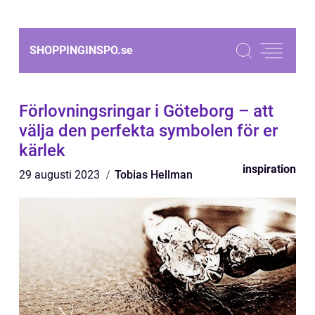
SHOPPINGINSPO.
se
Förlovningsringar i Göteborg – att
välja den perfekta symbolen för er
kärlek
inspiration
29 augusti 2023
Tobias Hellman