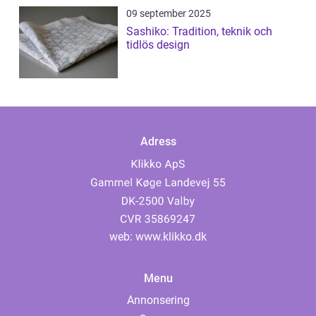
09 september 2025
Sashiko: Tradition, teknik och
tidlös design
Adress
web:
www.klikko.dk
Menu
Annonsering