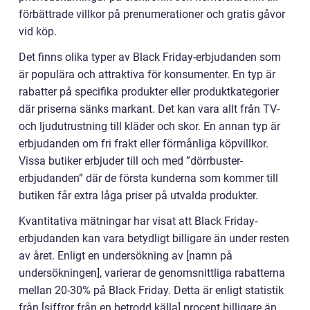
förbättrade villkor på prenumerationer och gratis gåvor
vid köp.
Det finns olika typer av Black Friday-erbjudanden som
är populära och attraktiva för konsumenter. En typ är
rabatter på specifika produkter eller produktkategorier
där priserna sänks markant. Det kan vara allt från TV-
och ljudutrustning till kläder och skor. En annan typ är
erbjudanden om fri frakt eller förmånliga köpvillkor.
Vissa butiker erbjuder till och med ”dörrbuster-
erbjudanden” där de första kunderna som kommer till
butiken får extra låga priser på utvalda produkter.
Kvantitativa mätningar har visat att Black Friday-
erbjudanden kan vara betydligt billigare än under resten
av året. Enligt en undersökning av [namn på
undersökningen], varierar de genomsnittliga rabatterna
mellan 20-30% på Black Friday. Detta är enligt statistik
från [siffror från en betrodd källa] procent billigare än