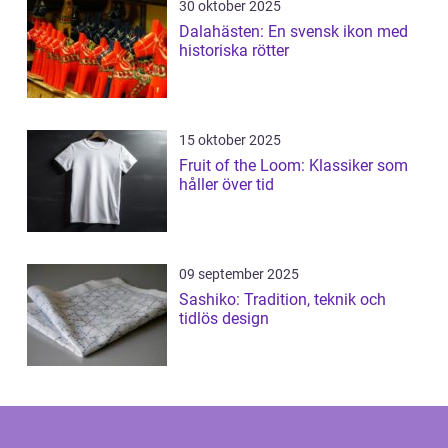
30 oktober 2025
Dalahästen: En svensk ikon med
historiska rötter
15 oktober 2025
Fruit of the Loom: Klassiker som
håller över tid
09 september 2025
Sashiko: Tradition, teknik och
tidlös design