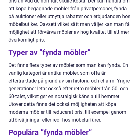
pris än vad de normalt skulle kosta. Det kan handla om
att köpa begagnade möbler från privatpersoner, fynda
på auktioner eller utnyttja rabatter och erbjudanden hos
möbelbutiker. Oavsett vilket sätt man väljer kan man få
möjlighet att förvärva möbler av hög kvalitet till ett mer
överkomligt pris.
Typer av ”fynda möbler”
Det finns flera typer av möbler som man kan fynda. En
vanlig kategori är antika möbler, som ofta är
eftertraktade på grund av sin historia och charm. Yngre
generationer letar också efter retro-möbler från 50- och
60-talet, vilket ger en nostalgisk känsla till hemmet.
Utöver detta finns det också möjligheten att köpa
moderna möbler till reducerat pris, till exempel genom
utförsäljningar eller reor hos möbelaffärer.
Populära ”fynda möbler”