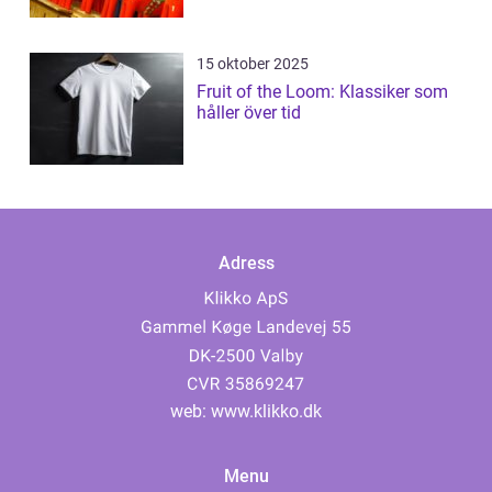
15 oktober 2025
Fruit of the Loom: Klassiker som
håller över tid
Adress
web:
www.klikko.dk
Menu