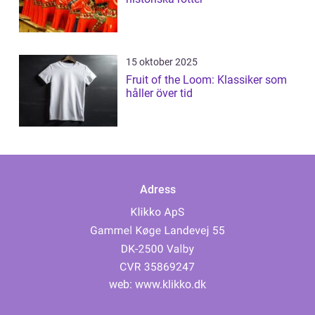
15 oktober 2025
Fruit of the Loom: Klassiker som
håller över tid
Adress
web:
www.klikko.dk