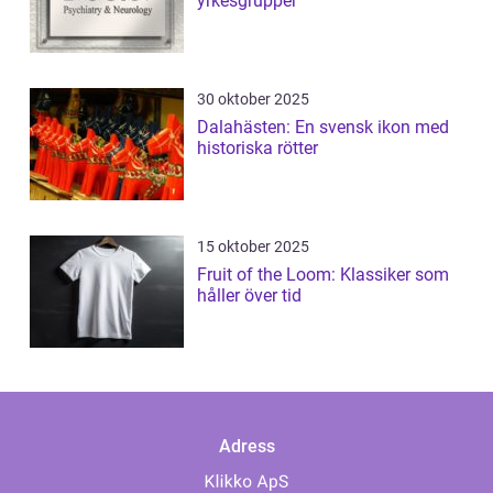
yrkesgrupper
30 oktober 2025
Dalahästen: En svensk ikon med
historiska rötter
15 oktober 2025
Fruit of the Loom: Klassiker som
håller över tid
Adress