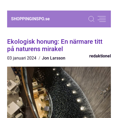
SHOPPINGINSPO.
se
Ekologisk honung: En närmare titt
på naturens mirakel
redaktionel
03 januari 2024
Jon Larsson