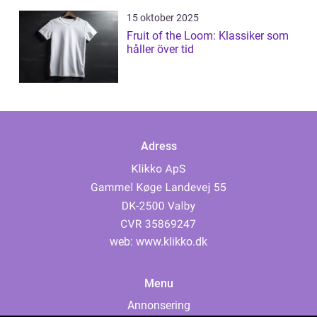
15 oktober 2025
Fruit of the Loom: Klassiker som
håller över tid
Adress
web:
www.klikko.dk
Menu
Annonsering