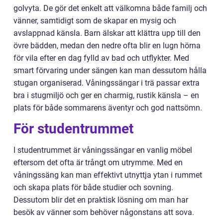
golvyta. De gör det enkelt att välkomna både familj och
vänner, samtidigt som de skapar en mysig och
avslappnad känsla. Barn älskar att klättra upp till den
övre bädden, medan den nedre ofta blir en lugn hörna
för vila efter en dag fylld av bad och utflykter. Med
smart förvaring under sängen kan man dessutom hålla
stugan organiserad. Våningssängar i trä passar extra
bra i stugmiljö och ger en charmig, rustik känsla – en
plats för både sommarens äventyr och god nattsömn.
För studentrummet
I studentrummet är våningssängar en vanlig möbel
eftersom det ofta är trångt om utrymme. Med en
våningssäng kan man effektivt utnyttja ytan i rummet
och skapa plats för både studier och sovning.
Dessutom blir det en praktisk lösning om man har
besök av vänner som behöver någonstans att sova.