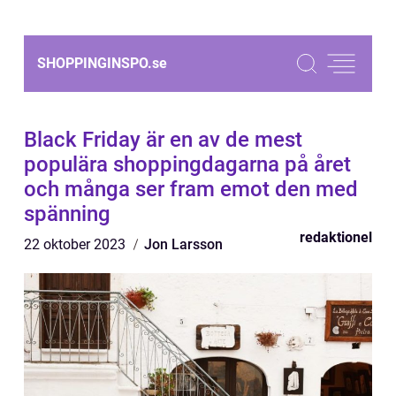
SHOPPINGINSPO.
se
Black Friday är en av de mest
populära shoppingdagarna på året
och många ser fram emot den med
spänning
redaktionel
22 oktober 2023
Jon Larsson