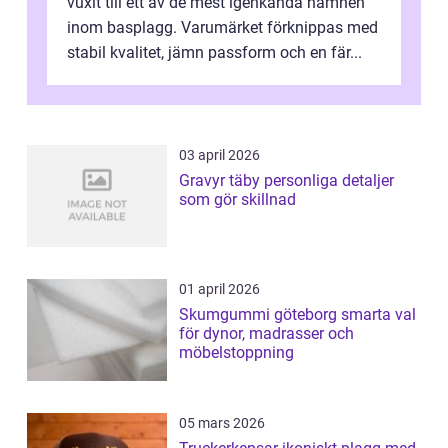
vuxit till ett av de mest igenkända namnen
inom basplagg. Varumärket förknippas med
stabil kvalitet, jämn passform och en fär...
03 april 2026
Gravyr täby personliga detaljer
som gör skillnad
01 april 2026
Skumgummi göteborg smarta val
för dynor, madrasser och
möbelstoppning
05 mars 2026