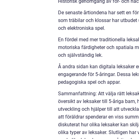
Historisk genomgång av för- och nackd
De senaste årtiondena har sett en förä
som träbilar och klossar har utbudet u
och elektroniska spel.
En fördel med mer traditionella leksak
motoriska färdigheter och spatiala m
och självständig lek.
Å andra sidan kan digitala leksaker 
engagerande för 5-åringar. Dessa le
pedagogiska spel och appar.
Sammanfattning: Att välja rätt leksaker
översikt av leksaker till 5-åriga barn,
utveckling och hjälper till att utveck
att föräldrar spenderar en viss summa
diskuterat hur olika leksaker kan ski
olika typer av leksaker. Slutligen ha