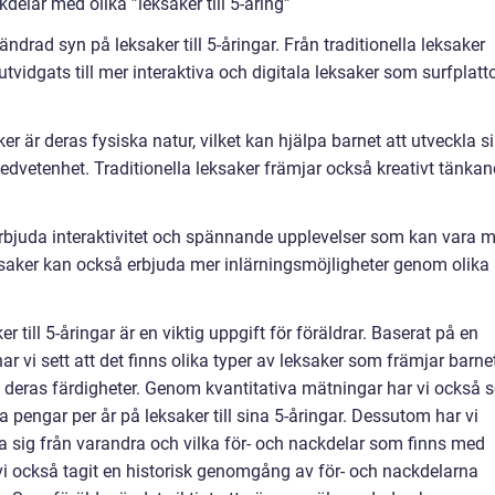
elar med olika ”leksaker till 5-åring”
ndrad syn på leksaker till 5-åringar. Från traditionella leksaker
tvidgats till mer interaktiva och digitala leksaker som surfplatt
er är deras fysiska natur, vilket kan hjälpa barnet att utveckla s
edvetenhet. Traditionella leksaker främjar också kreativt tänka
erbjuda interaktivitet och spännande upplevelser som kan vara m
ksaker kan också erbjuda mer inlärningsmöjligheter genom olika
 till 5-åringar är en viktig uppgift för föräldrar. Baserat på en
 har vi sett att det finns olika typer av leksaker som främjar barne
la deras färdigheter. Genom kvantitativa mätningar har vi också s
 pengar per år på leksaker till sina 5-åringar. Dessutom har vi
lja sig från varandra och vilka för- och nackdelar som finns med
r vi också tagit en historisk genomgång av för- och nackdelarna