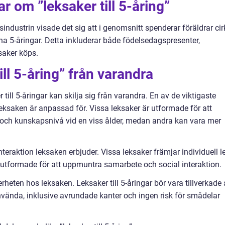
r om ”leksaker till 5-åring”
industrin visade det sig att i genomsnitt spenderar föräldrar ci
ina 5-åringar. Detta inkluderar både födelsedagspresenter,
ksaker köps.
till 5-åring” från varandra
 till 5-åringar kan skilja sig från varandra. En av de viktigaste
leksaken är anpassad för. Vissa leksaker är utformade för att
 och kunskapsnivå vid en viss ålder, medan andra kan vara mer
interaktion leksaken erbjuder. Vissa leksaker främjar individuell l
utformade för att uppmuntra samarbete och social interaktion.
heten hos leksaken. Leksaker till 5-åringar bör vara tillverkade
använda, inklusive avrundade kanter och ingen risk för smådelar