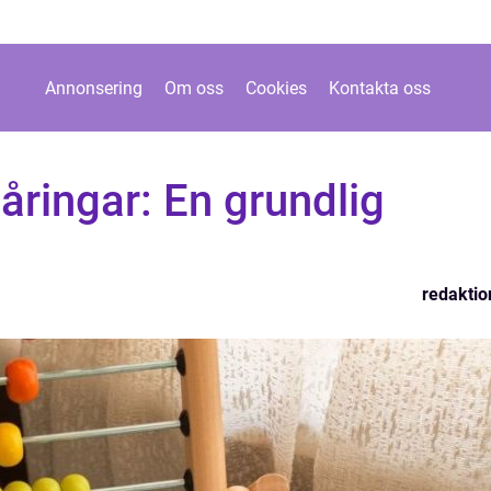
Annonsering
Om oss
Cookies
Kontakta oss
-åringar: En grundlig
redaktio