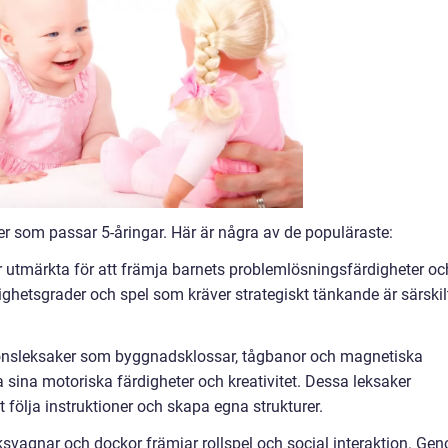
ker som passar 5-åringar. Här är några av de populäraste:
är utmärkta för att främja barnets problemlösningsfärdigheter oc
ighetsgrader och spel som kräver strategiskt tänkande är särskil
ionsleksaker som byggnadsklossar, tågbanor och magnetiska
a sina motoriska färdigheter och kreativitet. Dessa leksaker
följa instruktioner och skapa egna strukturer.
svagnar och dockor främjar rollspel och social interaktion. Ge