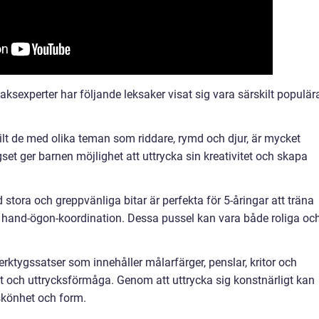
aksexperter har följande leksaker visat sig vara särskilt populär
ilt de med olika teman som riddare, rymd och djur, är mycket
et ger barnen möjlighet att uttrycka sin kreativitet och skapa
 stora och greppvänliga bitar är perfekta för 5-åringar att träna
 hand-ögon-koordination. Dessa pussel kan vara både roliga oc
erktygssatser som innehåller målarfärger, penslar, kritor och
t och uttrycksförmåga. Genom att uttrycka sig konstnärligt kan
 skönhet och form.