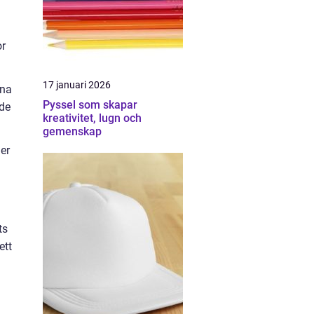
or
17 januari 2026
ina
Pyssel som skapar
nde
kreativitet, lugn och
gemenskap
er
ts
ett