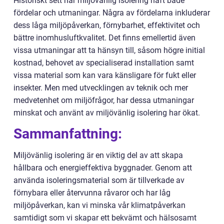
Historiskt sett har miljövänlig isolering haft både
fördelar och utmaningar. Några av fördelarna inkluderar
dess låga miljöpåverkan, förnybarhet, effektivitet och
bättre inomhusluftkvalitet. Det finns emellertid även
vissa utmaningar att ta hänsyn till, såsom högre initial
kostnad, behovet av specialiserad installation samt
vissa material som kan vara känsligare för fukt eller
insekter. Men med utvecklingen av teknik och mer
medvetenhet om miljöfrågor, har dessa utmaningar
minskat och använt av miljövänlig isolering har ökat.
Sammanfattning:
Miljövänlig isolering är en viktig del av att skapa
hållbara och energieffektiva byggnader. Genom att
använda isoleringsmaterial som är tillverkade av
förnybara eller återvunna råvaror och har låg
miljöpåverkan, kan vi minska vår klimatpåverkan
samtidigt som vi skapar ett bekvämt och hälsosamt