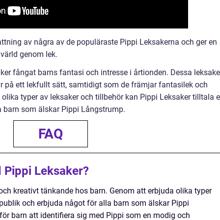
tning av några av de populäraste Pippi Leksakerna och ger en
s värld genom lek.
r fångat barns fantasi och intresse i årtionden. Dessa leksake
yr på ett lekfullt sätt, samtidigt som de främjar fantasilek och
lika typer av leksaker och tillbehör kan Pippi Leksaker tilltala 
la barn som älskar Pippi Långstrump.
FAQ
 Pippi Leksaker?
 och kreativt tänkande hos barn. Genom att erbjuda olika typer
d publik och erbjuda något för alla barn som älskar Pippi
för barn att identifiera sig med Pippi som en modig och