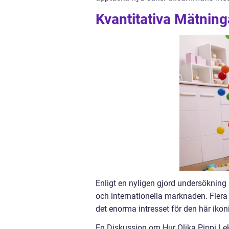
Kvantitativa Mätning
Enligt en nyligen gjord undersökning
och internationella marknaden. Flera m
det enorma intresset för den här ikon
En Diskussion om Hur Olika Pippi Lek