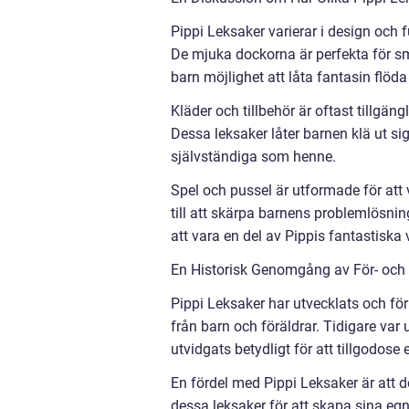
Pippi Leksaker varierar i design och fu
De mjuka dockorna är perfekta för s
barn möjlighet att låta fantasin flö
Kläder och tillbehör är oftast tillgän
Dessa leksaker låter barnen klä ut si
självständiga som henne.
Spel och pussel är utformade för att 
till att skärpa barnens problemlösni
att vara en del av Pippis fantastiska 
En Historisk Genomgång av För- och 
Pippi Leksaker har utvecklats och för
från barn och föräldrar. Tidigare var
utvidgats betydligt för att tillgodose 
En fördel med Pippi Leksaker är att 
dessa leksaker för att skapa sina egn