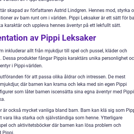
tär skapad av författaren Astrid Lindgren. Hennes mod, styrka 
ioner av barn runt om i världen. Pippi Leksaker är ett sätt för b
karaktär och uppleva hennes äventyr på ett lekfullt sätt.
ntation av Pippi Leksaker
 inkluderar allt från mjukdjur till spel och pussel, kläder och
l. Dessa produkter fångar Pippis karaktärs unika personlighet o
ntyr i Pippi-världen.
h utföranden för att passa olika åldrar och intressen. De mest
-mjukdjur, där barnen kan krama och leka med sin egen Pippi
igurer som låter barnen iscensätta sina egna äventyr med Pippi
ka.
ör är också mycket vanliga bland barn. Barn kan klä sig som Pip
t vara lika starka och självständiga som henne. Ytterligare
 spel och aktivitetsböcker där barnen kan lösa problem och
 Pippi.