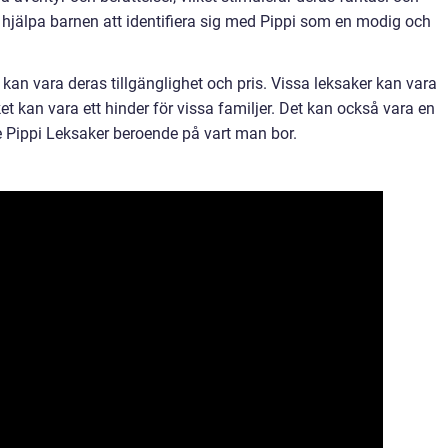
 hjälpa barnen att identifiera sig med Pippi som en modig och
an vara deras tillgänglighet och pris. Vissa leksaker kan vara
lket kan vara ett hinder för vissa familjer. Det kan också vara en
e Pippi Leksaker beroende på vart man bor.