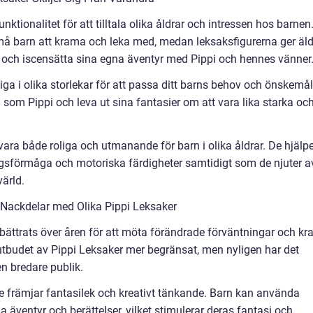
nktionalitet för att tilltala olika åldrar och intressen hos barnen
må barn att krama och leka med, medan leksaksfigurerna ger äld
da och iscensätta sina egna äventyr med Pippi och hennes vänner
gliga i olika storlekar för att passa ditt barns behov och önskemål
g som Pippi och leva ut sina fantasier om att vara lika starka oc
vara både roliga och utmanande för barn i olika åldrar. De hjälp
ngsförmåga och motoriska färdigheter samtidigt som de njuter a
värld.
Nackdelar med Olika Pippi Leksaker
bättrats över åren för att möta förändrade förväntningar och kr
 utbudet av Pippi Leksaker mer begränsat, men nyligen har det
en bredare publik.
de främjar fantasilek och kreativt tänkande. Barn kan använda
a äventyr och berättelser, vilket stimulerar deras fantasi och