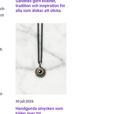
Sandnes garn kvalitet,
tradition och inspiration för
och
alla som älskar att sticka
arn
ch
pi
30 juli 2026
Handgjorda smycken som
håller över tid