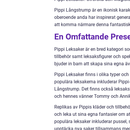
Pippi Långstrump är en ikonisk karak
oberoende anda har inspirerat generat
att komma närmare denna fantastiska 
En Omfattande Prese
Pippi Leksaker är en bred kategori som
tillbehör samt leksaksfigurer och spe
bjuder in barn att skapa sina egna äve
Pippi Leksaker finns i olika typer oc
populära leksakerna inkluderar Pippi
Långstrump. Det finns också leksaksf
och hennes vänner Tommy och Anni
Replikas av Pippis kläder och tillbeh
och leka ut sina egna fantasier om at
populära leksaker inkluderar pussel,
upptäcka nya saker tillsammans med