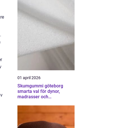
.
re
.
.
h
er
v
01 april 2026
Skumgummi göteborg
smarta val för dynor,
av
madrasser och
möbelstoppning