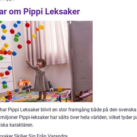
ar om Pippi Leksaker
 har Pippi Leksaker blivit en stor framgång både på den svenska
iljoner Pippi-leksaker har sålts över hela världen, vilket tyder p
iska karaktären.
saker Skiljer Sig Från Varandra