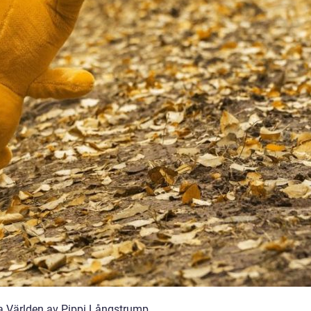
a Världen av Pippi Långstrump