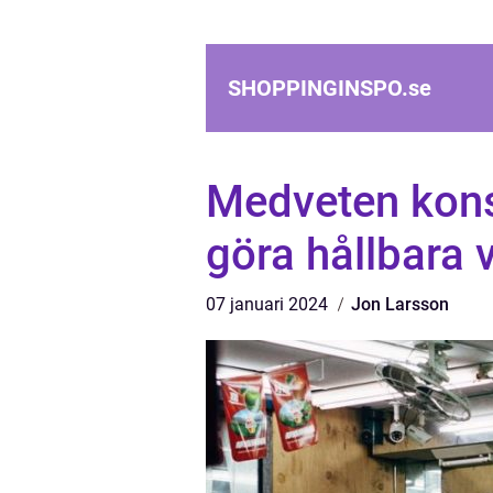
SHOPPINGINSPO.
se
Medveten konsu
göra hållbara 
07 januari 2024
Jon Larsson