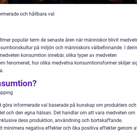
rmerade och hållbara val
ltmer populär term de senaste åren när människor blivit medvet
nsumtionskultur på miljön och människors välbefinnande. I den
 medveten konsumtion innebär, olika typer av medveten
om fenomenet, hur olika medvetna konsumtionsformer skiljer si
a.
nsumtion?
 göra informerade val baserade på kunskap om produkters och
llet och den egna hälsan. Det handlar om att vara medveten om
 inklusive dess produktion, användning och bortskaffande.
t minimera negativa effekter och öka positiva effekter genom a