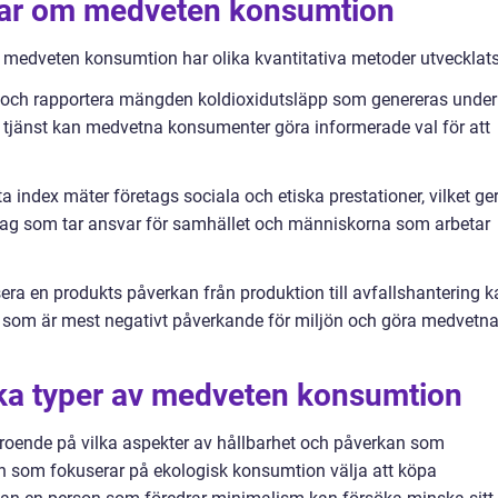
gar om medveten konsumtion
v medveten konsumtion har olika kvantitativa metoder utvecklats
 och rapportera mängden koldioxidutsläpp som genereras under
en tjänst kan medvetna konsumenter göra informerade val för att
a index mäter företags sociala och etiska prestationer, vilket ge
etag som tar ansvar för samhället och människorna som arbetar
era en produkts påverkan från produktion till avfallshantering k
er som är mest negativt påverkande för miljön och göra medvetn
ika typer av medveten konsumtion
oende på vilka aspekter av hållbarhet och påverkan som
son som fokuserar på ekologisk konsumtion välja att köpa