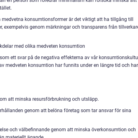
dan en person som föredrar minimalism kan försöka minska sitt
ället.
medvetna konsumtionsformer är det viktigt att ha tillgång till
r, exempelvis genom märkningar och transparens från tillverkar
ckdelar med olika medveten konsumtion
om ett svar på de negativa effekterna av vår konsumtionskultu
av medveten konsumtion har funnits under en längre tid och har
nom att minska resursförbrukning och utsläpp.
förhållanden genom att belöna företag som tar ansvar för sina
ställelse och välbefinnande genom att minska överkonsumtion och
än materiellt ägande.