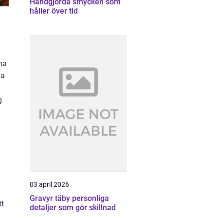
Handgjorda smycken som
håller över tid
na
na
g
03 april 2026
Gravyr täby personliga
tt
detaljer som gör skillnad