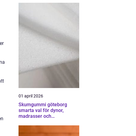
er
rna
tt
01 april 2026
Skumgummi göteborg
smarta val för dynor,
madrasser och
en
möbelstoppning