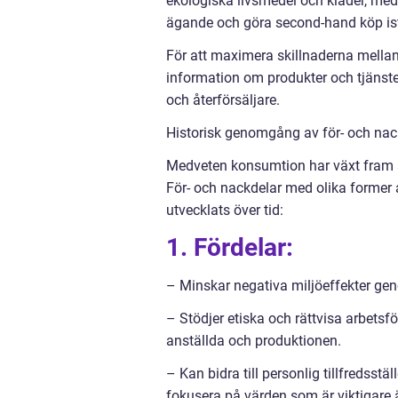
ekologiska livsmedel och kläder, me
ägande och göra second-hand köp ist
För att maximera skillnaderna mellan 
information om produkter och tjänste
och återförsäljare.
Historisk genomgång av för- och na
Medveten konsumtion har växt fram s
För- och nackdelar med olika former 
utvecklats över tid:
1. Fördelar:
– Minskar negativa miljöeffekter ge
– Stödjer etiska och rättvisa arbets
anställda och produktionen.
– Kan bidra till personlig tillfreds
fokusera på värden som är viktigare 