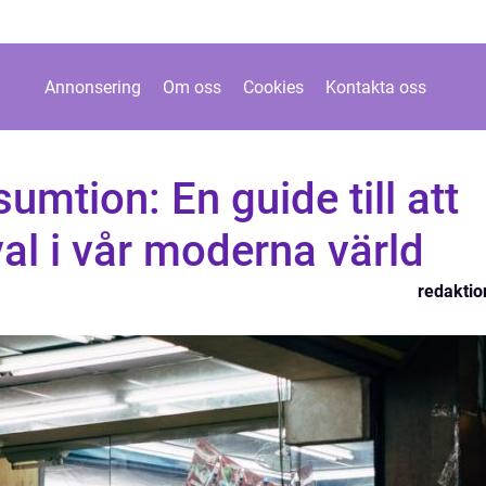
Annonsering
Om oss
Cookies
Kontakta oss
mtion: En guide till att
val i vår moderna värld
redaktio