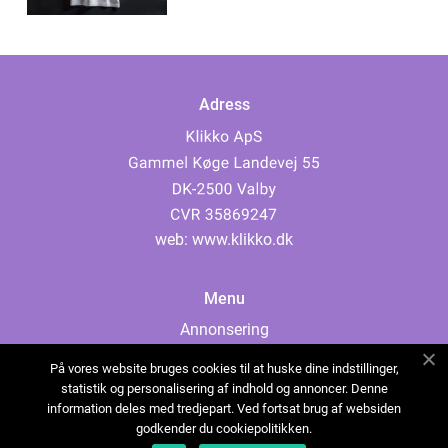
Adress
web:
www.klikko.dk
Menu
Annonsering
Om oss
På vores website bruges cookies til at huske dine indstillinger,
Cookies
statistik og personalisering af indhold og annoncer. Denne
information deles med tredjepart. Ved fortsat brug af websiden
Kontakta oss
godkender du cookiepolitikken.
Sitemap