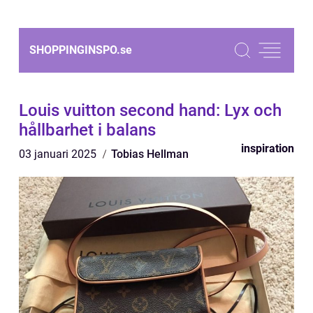
SHOPPINGINSPO.
se
Louis vuitton second hand: Lyx och
hållbarhet i balans
inspiration
03 januari 2025
Tobias Hellman