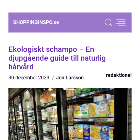
SHOPPINGINSPO.
se
Ekologiskt schampo – En
djupgående guide till naturlig
hårvård
redaktionel
30 december 2023
Jon Larsson