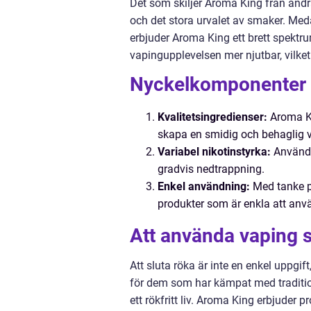
Det som skiljer Aroma King från and
och det stora urvalet av smaker. Me
erbjuder Aroma King ett brett spektr
vapingupplevelsen mer njutbar, vilke
Nyckelkomponenter 
Kvalitetsingredienser:
Aroma Ki
skapa en smidig och behaglig 
Variabel nikotinstyrka:
Användar
gradvis nedtrappning.
Enkel användning:
Med tanke p
produkter som är enkla att anv
Att använda vaping som
Att sluta röka är inte en enkel uppgif
för dem som har kämpat med tradition
ett rökfritt liv. Aroma King erbjuder p