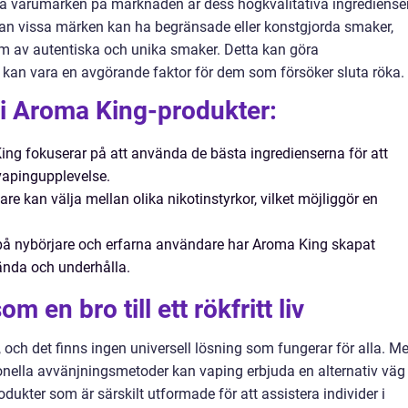
ra varumärken på marknaden är dess högkvalitativa ingrediense
dan vissa märken kan ha begränsade eller konstgjorda smaker,
um av autentiska och unika smaker. Detta kan göra
t kan vara en avgörande faktor för dem som försöker sluta röka.
i Aroma King-produkter:
ng fokuserar på att använda de bästa ingredienserna för att
vapingupplevelse.
e kan välja mellan olika nikotinstyrkor, vilket möjliggör en
å nybörjare och erfarna användare har Aroma King skapat
ända och underhålla.
 en bro till ett rökfritt liv
t, och det finns ingen universell lösning som fungerar för alla. M
ella avvänjningsmetoder kan vaping erbjuda en alternativ väg t
rodukter som är särskilt utformade för att assistera individer i