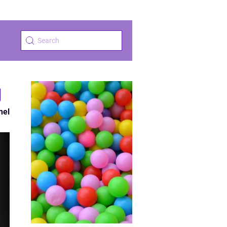
g
nel