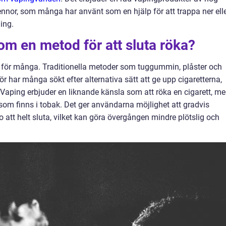
-pennor, som många har använt som en hjälp för att trappa ner ell
ing.
som en metod för att sluta röka?
 för många. Traditionella metoder som tuggummin, plåster och
ärför har många sökt efter alternativa sätt att ge upp cigaretterna,
l. Vaping erbjuder en liknande känsla som att röka en cigarett, m
m finns i tobak. Det ger användarna möjlighet att gradvis
o att helt sluta, vilket kan göra övergången mindre plötslig och