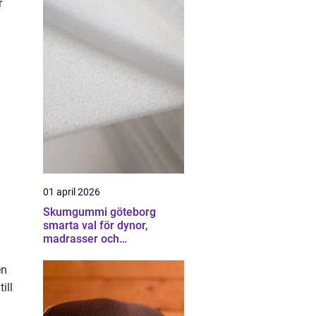
r
01 april 2026
Skumgummi göteborg
smarta val för dynor,
madrasser och
möbelstoppning
en
ill