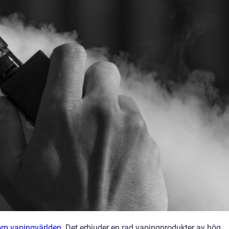
nom vapingvärlden
. Det erbjuder en rad vapingprodukter av hög