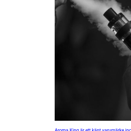
Aroma King är ett känt varumärke i